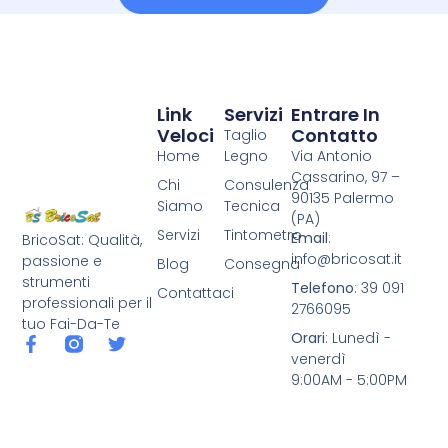
Link
Servizi
Entrare In
Veloci
Contatto
Taglio
Home
Legno
Via Antonio
Cassarino, 97 –
Chi
Consulenza
90135 Palermo
Siamo
Tecnica
(PA)
Servizi
Tintometro
Email
:
BricoSat: Qualità,
info@bricosat.it
passione e
Blog
Consegna
strumenti
Telefono
: 39 091
Contattaci
professionali per il
2766095
tuo Fai-Da-Te
Orari
: Lunedì -
venerdì
9:00AM - 5:00PM