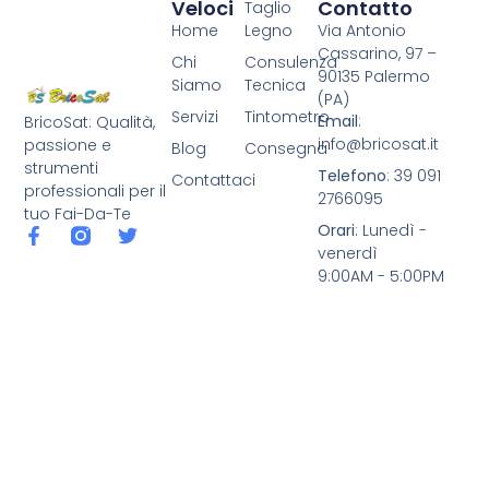
Veloci
Contatto
Taglio
Home
Legno
Via Antonio
Cassarino, 97 –
Chi
Consulenza
90135 Palermo
Siamo
Tecnica
(PA)
Servizi
Tintometro
Email
:
BricoSat: Qualità,
info@bricosat.it
passione e
Blog
Consegna
strumenti
Telefono
: 39 091
Contattaci
professionali per il
2766095
tuo Fai-Da-Te
Orari
: Lunedì -
venerdì
9:00AM - 5:00PM