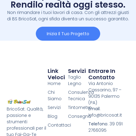
Rendilo realtà oggi stesso.
Non rimandare i tuoi lavori di casa. Con gli attrezzi giusti
di BS BricoSat, ogni sfida diventa un successo garantito.
Inizia Il Tuo Progetto
Link
Servizi
Entrare In
Veloci
Contatto
Taglio
Home
Legno
Via Antonio
Cassarino, 97 –
Chi
Consulenza
90135 Palermo
Siamo
Tecnica
(PA)
Servizi
Tintometro
Email
:
BricoSat: Qualità,
info@bricosat.it
passione e
Blog
Consegna
strumenti
Telefono
: 39 091
Contattaci
professionali per il
2766095
tuo Fai-Da-Te