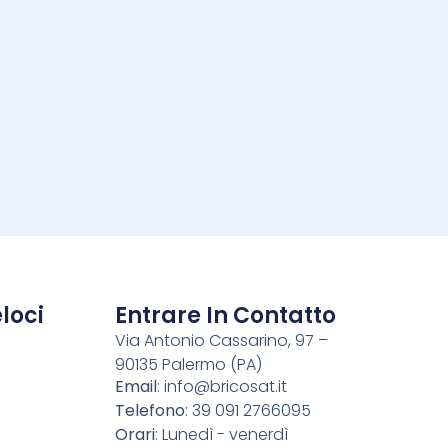
i
loci
Entrare In Contatto
Via Antonio Cassarino, 97 –
90135 Palermo (PA)
o
Email
:
info@bricosat.it
Telefono
: 39 091 2766095
Orari
: Lunedì - venerdì