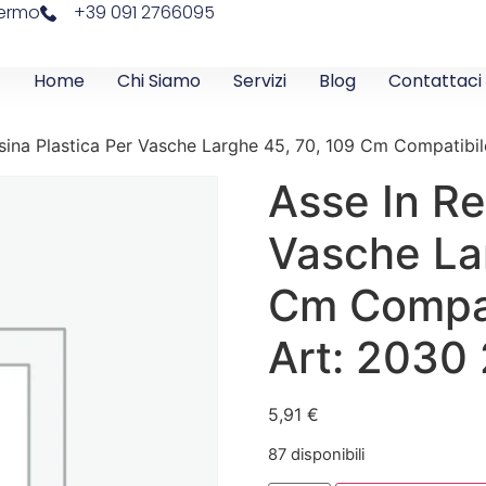
lermo
+39 091 2766095
Home
Chi Siamo
Servizi
Blog
Contattaci
esina Plastica Per Vasche Larghe 45, 70, 109 Cm Compatib
Asse In Re
Vasche La
Cm Compat
Art: 2030
5,91
€
87 disponibili