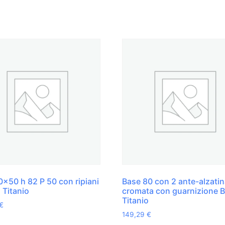
x50 h 82 P 50 con ripiani
Base 80 con 2 ante-alzati
 Titanio
cromata con guarnizione 
Titanio
€
149,29
€