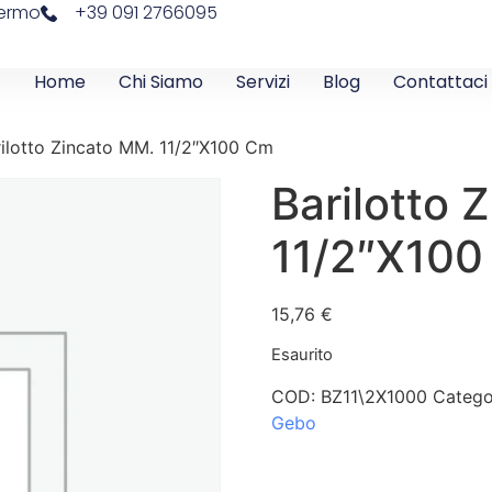
lermo
+39 091 2766095
Home
Chi Siamo
Servizi
Blog
Contattaci
rilotto Zincato MM. 11/2″X100 Cm
Barilotto 
11/2″X100
15,76
€
Esaurito
COD:
BZ11\2X1000
Catego
Gebo