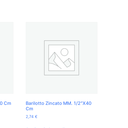
20 Cm
Barilotto Zincato MM. 1/2″X40
Cm
2,74
€