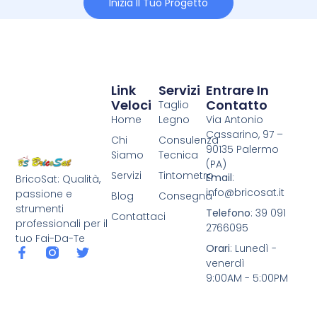
Inizia Il Tuo Progetto
Link
Servizi
Entrare In
Veloci
Contatto
Taglio
Home
Legno
Via Antonio
Cassarino, 97 –
Chi
Consulenza
90135 Palermo
Siamo
Tecnica
(PA)
Servizi
Tintometro
Email
:
BricoSat: Qualità,
info@bricosat.it
passione e
Blog
Consegna
strumenti
Telefono
: 39 091
Contattaci
professionali per il
2766095
tuo Fai-Da-Te
Orari
: Lunedì -
venerdì
9:00AM - 5:00PM