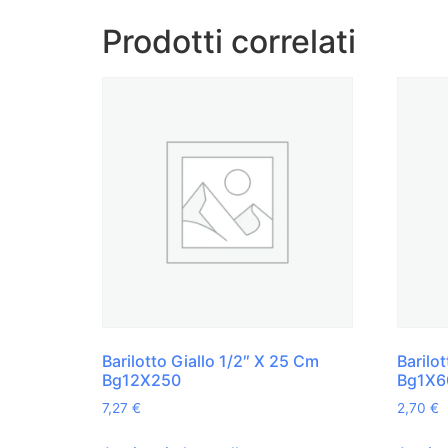
Prodotti correlati
Barilotto Giallo 1/2″ X 25 Cm
Barilo
Bg12X250
Bg1X6
7,27
€
2,70
€