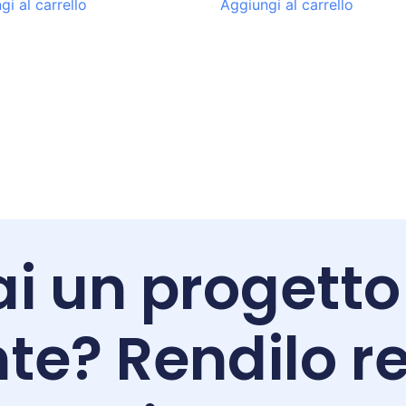
gi al carrello
Aggiungi al carrello
i un progetto
te? Rendilo re