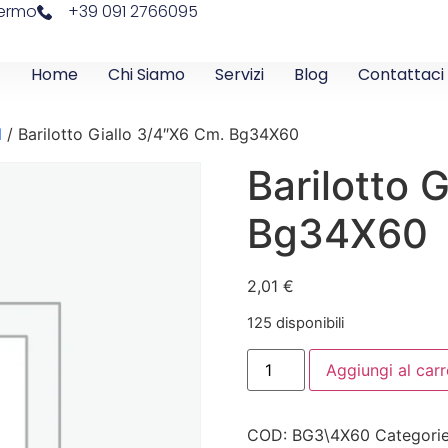
lermo
+39 091 2766095
Home
Chi Siamo
Servizi
Blog
Contattaci
M
/ Barilotto Giallo 3/4″X6 Cm. Bg34X60
Barilotto 
Bg34X60
2,01
€
125 disponibili
Aggiungi al carr
COD:
BG3\4X60
Categori