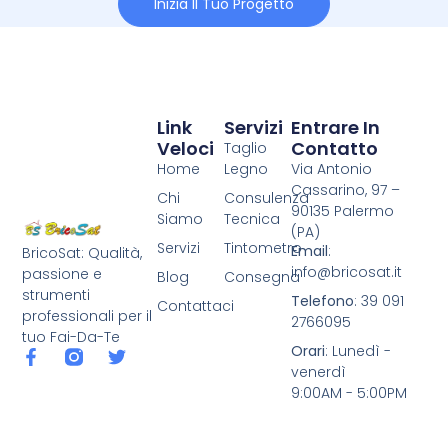
Inizia Il Tuo Progetto
Link
Servizi
Entrare In
Veloci
Contatto
Taglio
Home
Legno
Via Antonio
Cassarino, 97 –
Chi
Consulenza
90135 Palermo
Siamo
Tecnica
(PA)
Servizi
Tintometro
Email
:
BricoSat: Qualità,
info@bricosat.it
passione e
Blog
Consegna
strumenti
Telefono
: 39 091
Contattaci
professionali per il
2766095
tuo Fai-Da-Te
Orari
: Lunedì -
venerdì
9:00AM - 5:00PM