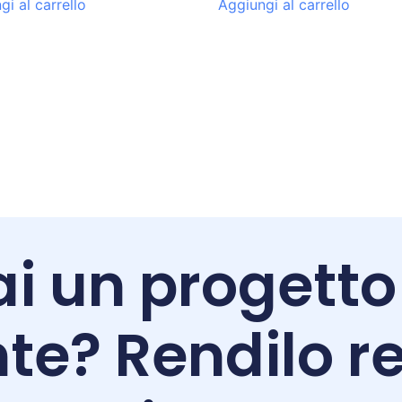
gi al carrello
Aggiungi al carrello
i un progetto
te? Rendilo re