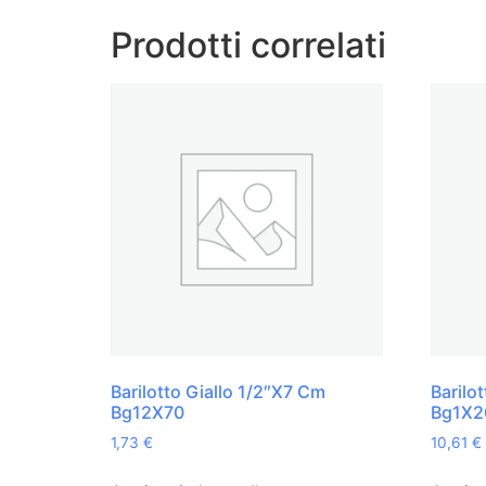
Prodotti correlati
Barilotto Giallo 1/2″X7 Cm
Barilo
Bg12X70
Bg1X2
1,73
€
10,61
€