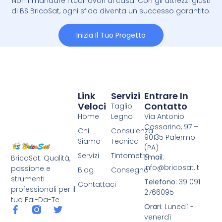
Non rimandare i tuoi lavori di casa. Con gli attrezzi giusti
di BS BricoSat, ogni sfida diventa un successo garantito.
Inizia Il Tuo Progetto
Link
Servizi
Entrare In
Veloci
Contatto
Taglio
Home
Legno
Via Antonio
Cassarino, 97 –
Chi
Consulenza
90135 Palermo
Siamo
Tecnica
(PA)
Servizi
Tintometro
Email
:
BricoSat: Qualità,
info@bricosat.it
passione e
Blog
Consegna
strumenti
Telefono
: 39 091
Contattaci
professionali per il
2766095
tuo Fai-Da-Te
Orari
: Lunedì -
venerdì