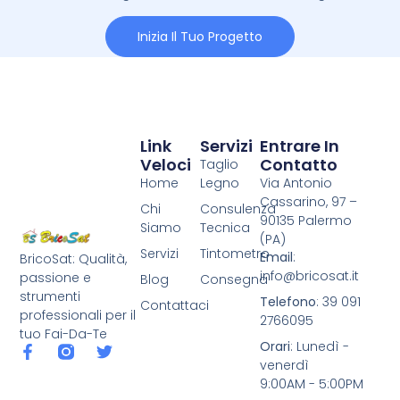
Inizia Il Tuo Progetto
Link
Servizi
Entrare In
Veloci
Contatto
Taglio
Home
Legno
Via Antonio
Cassarino, 97 –
Chi
Consulenza
90135 Palermo
Siamo
Tecnica
(PA)
Servizi
Tintometro
Email
:
BricoSat: Qualità,
info@bricosat.it
passione e
Blog
Consegna
strumenti
Telefono
: 39 091
Contattaci
professionali per il
2766095
tuo Fai-Da-Te
Orari
: Lunedì -
venerdì
9:00AM - 5:00PM