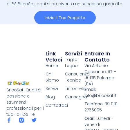
di BS BricoSat, ogni sfida diventa un successo garantito.
Inizia Il Tuo Progetto
Link
Servizi
Entrare In
Veloci
Contatto
Taglio
Home
Legno
Via Antonio
Cassarino, 97 –
Chi
Consulenza
90135 Palermo
Siamo
Tecnica
(PA)
Servizi
Tintometro
Email
:
BricoSat: Qualità,
info@bricosat.it
passione e
Blog
Consegna
strumenti
Telefono
: 39 091
Contattaci
professionali per il
2766095
tuo Fai-Da-Te
Orari
: Lunedì -
venerdì