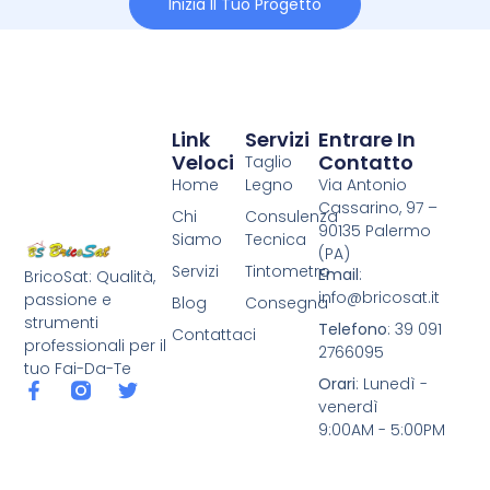
Inizia Il Tuo Progetto
Link
Servizi
Entrare In
Veloci
Contatto
Taglio
Home
Legno
Via Antonio
Cassarino, 97 –
Chi
Consulenza
90135 Palermo
Siamo
Tecnica
(PA)
Servizi
Tintometro
Email
:
BricoSat: Qualità,
info@bricosat.it
passione e
Blog
Consegna
strumenti
Telefono
: 39 091
Contattaci
professionali per il
2766095
tuo Fai-Da-Te
Orari
: Lunedì -
venerdì
9:00AM - 5:00PM