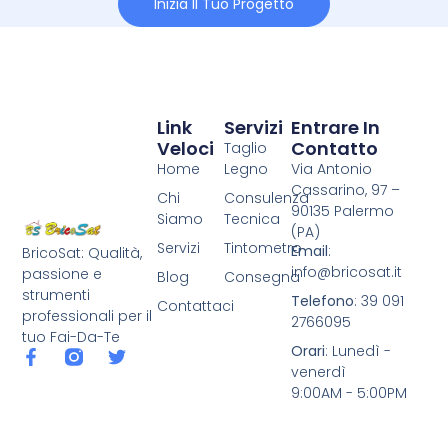
Inizia Il Tuo Progetto
Link
Servizi
Entrare In
Veloci
Contatto
Taglio
Home
Legno
Via Antonio
Cassarino, 97 –
Chi
Consulenza
90135 Palermo
Siamo
Tecnica
(PA)
Servizi
Tintometro
Email
:
BricoSat: Qualità,
info@bricosat.it
passione e
Blog
Consegna
strumenti
Telefono
: 39 091
Contattaci
professionali per il
2766095
tuo Fai-Da-Te
Orari
: Lunedì -
venerdì
9:00AM - 5:00PM