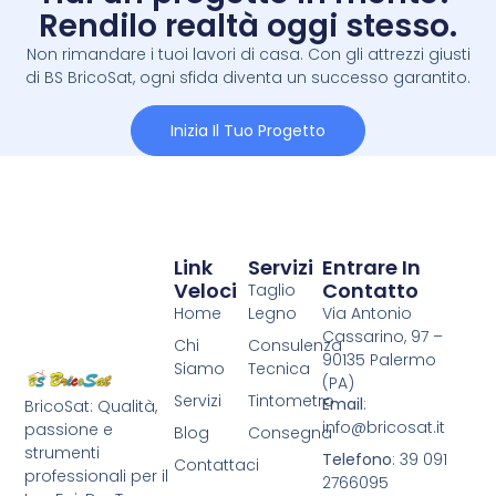
Rendilo realtà oggi stesso.
Non rimandare i tuoi lavori di casa. Con gli attrezzi giusti
di BS BricoSat, ogni sfida diventa un successo garantito.
Inizia Il Tuo Progetto
Link
Servizi
Entrare In
Veloci
Contatto
Taglio
Home
Legno
Via Antonio
Cassarino, 97 –
Chi
Consulenza
90135 Palermo
Siamo
Tecnica
(PA)
Servizi
Tintometro
Email
:
BricoSat: Qualità,
info@bricosat.it
passione e
Blog
Consegna
strumenti
Telefono
: 39 091
Contattaci
professionali per il
2766095