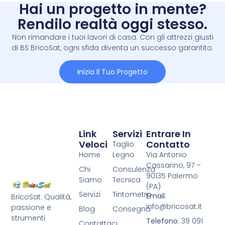
Hai un progetto in mente?
Rendilo realtà oggi stesso.
Non rimandare i tuoi lavori di casa. Con gli attrezzi giusti
di BS BricoSat, ogni sfida diventa un successo garantito.
Inizia Il Tuo Progetto
Link
Servizi
Entrare In
Veloci
Contatto
Taglio
Home
Legno
Via Antonio
Cassarino, 97 –
Chi
Consulenza
90135 Palermo
Siamo
Tecnica
(PA)
Servizi
Tintometro
Email
:
BricoSat: Qualità,
info@bricosat.it
passione e
Blog
Consegna
strumenti
Telefono
: 39 091
Contattaci