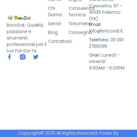
Cassarino, 97 –
Chi
Consulenza
90135 Palermo
Siamo
Tecnica
(PA)
Servizi
Tintometro
Email
:
BricoSat: Qualità,
info@bricosat.it
passione e
Blog
Consegna
strumenti
Telefono
: 39 091
Contattaci
professionali per il
2766095
tuo Fai-Da-Te
Orari
: Lunedì -
venerdì
9:00AM - 5:00PM
Copyright© 2026 All Rights Reserved. Power By