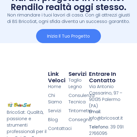
Rendilo realtà oggi stesso.
Non rimandare i tuoi lavori di casa. Con gli attrezzi giusti
di BS BricoSat, ogni sfida diventa un successo garantito.
Inizia Il Tuo Progetto
Link
Servizi
Entrare In
Veloci
Contatto
Taglio
Home
Legno
Via Antonio
Cassarino, 97 –
Chi
Consulenza
90135 Palermo
Siamo
Tecnica
(PA)
Servizi
Tintometro
Email
:
BricoSat: Qualità,
info@bricosat.it
passione e
Blog
Consegna
strumenti
Telefono
: 39 091
Contattaci
professionali per il
2766095