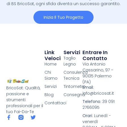
di BS BricoSat, ogni sfida diventa un successo garantito.
Inizia Il Tuo Progetto
Link
Servizi
Entrare In
Veloci
Contatto
Taglio
Home
Legno
Via Antonio
Cassarino, 97 –
Chi
Consulenza
90135 Palermo
Siamo
Tecnica
(PA)
Servizi
Tintometro
Email
:
BricoSat: Qualità,
info@bricosat.it
passione e
Blog
Consegna
strumenti
Telefono
: 39 091
Contattaci
professionali per il
2766095
tuo Fai-Da-Te
Orari
: Lunedì -
venerdì