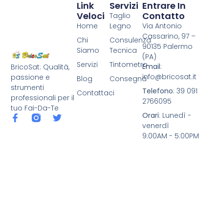
Link
Servizi
Entrare In
Veloci
Contatto
Taglio
Home
Legno
Via Antonio
Cassarino, 97 –
Chi
Consulenza
90135 Palermo
Siamo
Tecnica
(PA)
Servizi
Tintometro
Email
:
BricoSat: Qualità,
info@bricosat.it
passione e
Blog
Consegna
strumenti
Telefono
: 39 091
Contattaci
professionali per il
2766095
tuo Fai-Da-Te
Orari
: Lunedì -
venerdì
9:00AM - 5:00PM