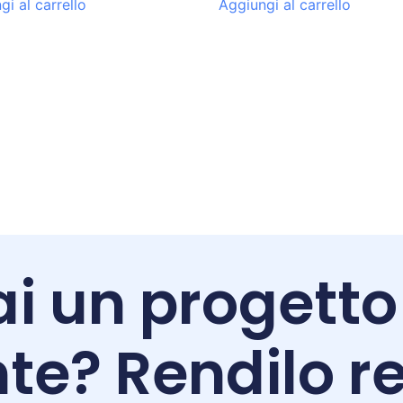
gi al carrello
Aggiungi al carrello
i un progetto
te? Rendilo re