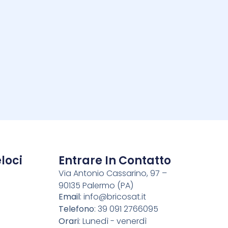
i
loci
Entrare In Contatto
Via Antonio Cassarino, 97 –
90135 Palermo (PA)
o
Email
:
info@bricosat.it
Telefono
: 39 091 2766095
Orari
: Lunedì - venerdì