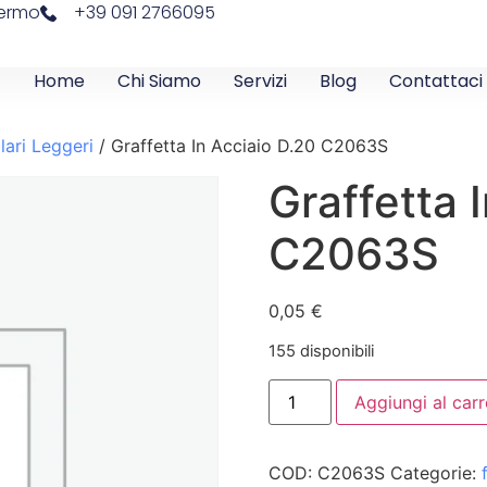
lermo
+39 091 2766095
Home
Chi Siamo
Servizi
Blog
Contattaci
lari Leggeri
/ Graffetta In Acciaio D.20 C2063S
Graffetta 
C2063S
0,05
€
155 disponibili
Aggiungi al carr
COD:
C2063S
Categorie: