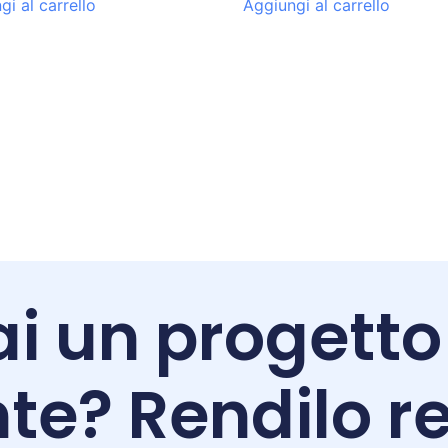
gi al carrello
Aggiungi al carrello
i un progetto
te? Rendilo re