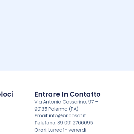
i
loci
Entrare In Contatto
Via Antonio Cassarino, 97 –
90135 Palermo (PA)
o
Email
:
info@bricosat.it
Telefono
: 39 091 2766095
Orari
: Lunedì - venerdì