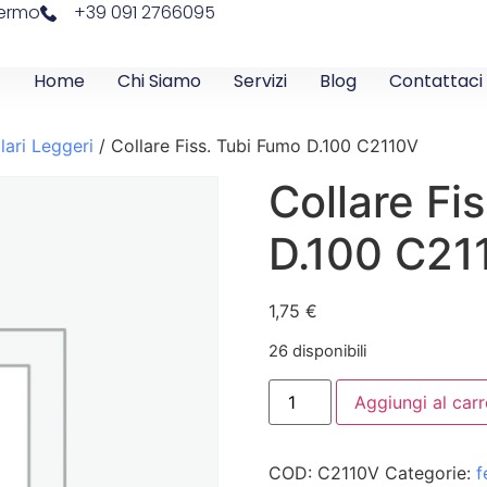
lermo
+39 091 2766095
Home
Chi Siamo
Servizi
Blog
Contattaci
lari Leggeri
/ Collare Fiss. Tubi Fumo D.100 C2110V
Collare Fi
D.100 C21
1,75
€
26 disponibili
Aggiungi al carr
COD:
C2110V
Categorie:
f