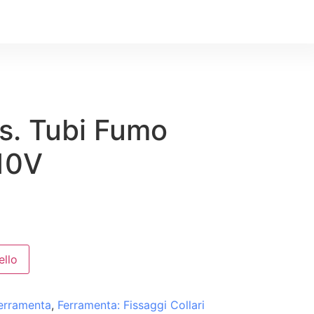
ss. Tubi Fumo
10V
ello
erramenta
,
Ferramenta: Fissaggi Collari