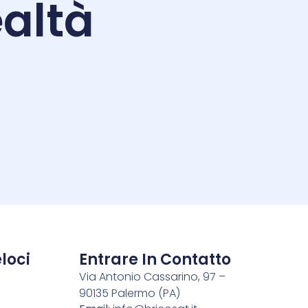
altà
i
loci
Entrare In Contatto
Via Antonio Cassarino, 97 –
90135 Palermo (PA)
o