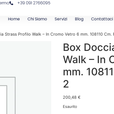
lermo
+39 091 2766095
Home
Chi Siamo
Servizi
Blog
Contattaci
a Strass Profilo Walk – In Cromo Vetro 6 mm. 108110 Cm. 
Box Doccia
Walk – In 
mm. 10811
2
200,48
€
Esaurito