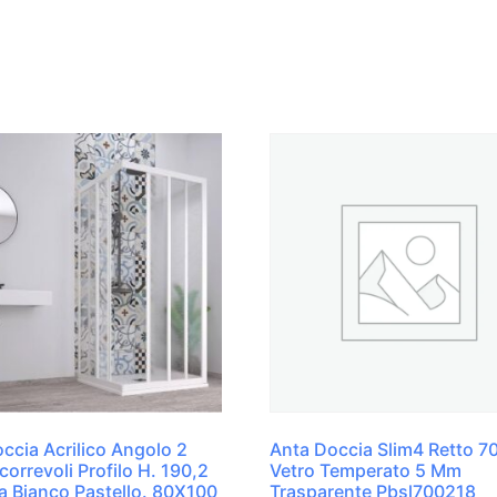
ccia Acrilico Angolo 2
Anta Doccia Slim4 Retto 7
correvoli Profilo H. 190,2
Vetro Temperato 5 Mm
 Bianco Pastello. 80X100
Trasparente Pbsl700218