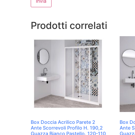
Prodotti correlati
Box Doccia Acrilico Parete 2
Box Do
Ante Scorrevoli Profilo H. 190,2
Ante S
Guazza Bianco Pastello. 120-110
Guazza