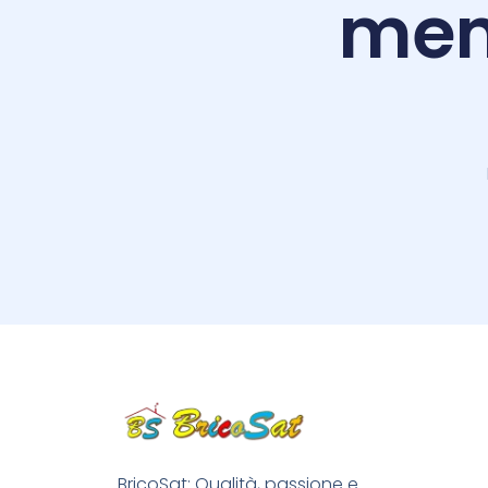
men
BricoSat: Qualità, passione e