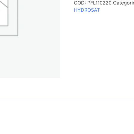
COD:
PFL110220
Categori
HYDROSAT