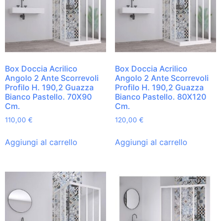
Box Doccia Acrilico
Box Doccia Acrilico
Angolo 2 Ante Scorrevoli
Angolo 2 Ante Scorrevoli
Profilo H. 190,2 Guazza
Profilo H. 190,2 Guazza
Bianco Pastello. 70X90
Bianco Pastello. 80X120
Cm.
Cm.
110,00
€
120,00
€
Aggiungi al carrello
Aggiungi al carrello