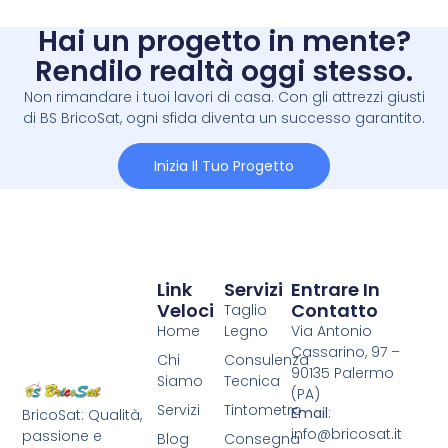
Hai un progetto in mente?
Rendilo realtà oggi stesso.
Non rimandare i tuoi lavori di casa. Con gli attrezzi giusti
di BS BricoSat, ogni sfida diventa un successo garantito.
Inizia Il Tuo Progetto
Link
Servizi
Entrare In
Veloci
Contatto
Taglio
Home
Legno
Via Antonio
Cassarino, 97 –
Chi
Consulenza
90135 Palermo
Siamo
Tecnica
(PA)
Servizi
Tintometro
Email
:
BricoSat: Qualità,
info@bricosat.it
passione e
Blog
Consegna