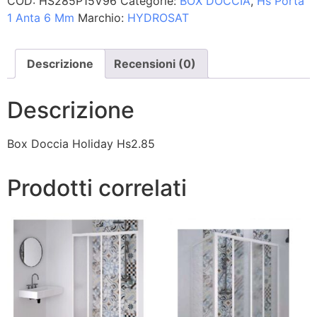
COD:
HS285P15V96
Categorie:
BOX DOCCIA
,
Hs Porta
1 Anta 6 Mm
Marchio:
HYDROSAT
Descrizione
Recensioni (0)
Descrizione
Box Doccia Holiday Hs2.85
Prodotti correlati