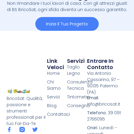
Non rimandare i tuoi lavori di casa. Con gli attrezzi giusti
di BS BricoSat, ogni sfida diventa un successo garantito.
Inizia Il Tuo Progetto
Link
Servizi
Entrare In
Veloci
Contatto
Taglio
Home
Legno
Via Antonio
Cassarino, 97 –
Chi
Consulenza
90135 Palermo
Siamo
Tecnica
(PA)
Servizi
Tintometro
Email
:
BricoSat: Qualità,
info@bricosat.it
passione e
Blog
Consegna
strumenti
Telefono
: 39 091
Contattaci
professionali per il
2766095
tuo Fai-Da-Te
Orari
: Lunedì -