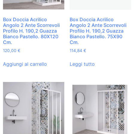
Box Doccia Acrilico
Box Doccia Acrilico
Angolo 2 Ante Scorrevoli
Angolo 2 Ante Scorrevoli
Profilo H. 190,2 Guazza
Profilo H. 190,2 Guazza
Bianco Pastello. 80X120
Bianco Pastello. 75X90
Cm.
Cm.
120,00
€
114,84
€
Aggiungi al carrello
Leggi tutto