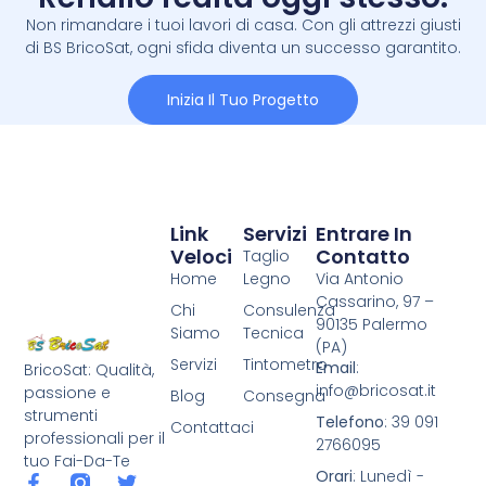
Non rimandare i tuoi lavori di casa. Con gli attrezzi giusti
di BS BricoSat, ogni sfida diventa un successo garantito.
Inizia Il Tuo Progetto
Link
Servizi
Entrare In
Veloci
Contatto
Taglio
Home
Legno
Via Antonio
Cassarino, 97 –
Chi
Consulenza
90135 Palermo
Siamo
Tecnica
(PA)
Servizi
Tintometro
Email
:
BricoSat: Qualità,
info@bricosat.it
passione e
Blog
Consegna
strumenti
Telefono
: 39 091
Contattaci
professionali per il
2766095
tuo Fai-Da-Te
Orari
: Lunedì -