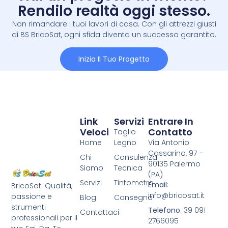
Rendilo realtà oggi stesso.
Non rimandare i tuoi lavori di casa. Con gli attrezzi giusti
di BS BricoSat, ogni sfida diventa un successo garantito.
Inizia Il Tuo Progetto
Link
Servizi
Entrare In
Veloci
Contatto
Taglio
Home
Legno
Via Antonio
Cassarino, 97 –
Chi
Consulenza
90135 Palermo
Siamo
Tecnica
(PA)
Servizi
Tintometro
Email
:
BricoSat: Qualità,
info@bricosat.it
passione e
Blog
Consegna
strumenti
Telefono
: 39 091
Contattaci
professionali per il
2766095