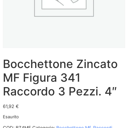
Bocchettone Zincato
MF Figura 341
Raccordo 3 Pezzi. 4″
61,92
€
Esaurito
COD:
BZ4MF
Categorie:
Bocchettone Mf
,
Raccordi