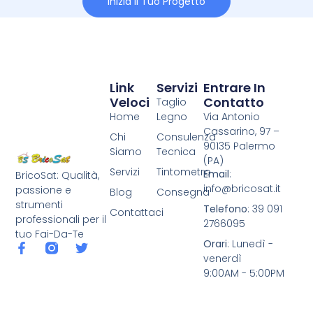
Inizia Il Tuo Progetto
Link
Servizi
Entrare In
Veloci
Contatto
Taglio
Home
Legno
Via Antonio
Cassarino, 97 –
Chi
Consulenza
90135 Palermo
Siamo
Tecnica
(PA)
Servizi
Tintometro
Email
:
BricoSat: Qualità,
info@bricosat.it
passione e
Blog
Consegna
strumenti
Telefono
: 39 091
Contattaci
professionali per il
2766095
tuo Fai-Da-Te
Orari
: Lunedì -
venerdì
9:00AM - 5:00PM