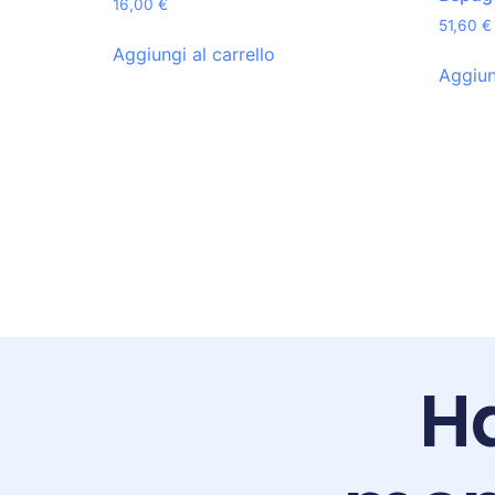
16,00
€
51,60
€
Aggiungi al carrello
Aggiun
Ha