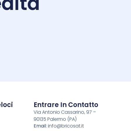
altà
i
loci
Entrare In Contatto
Via Antonio Cassarino, 97 –
90135 Palermo (PA)
o
Email
:
info@bricosat.it