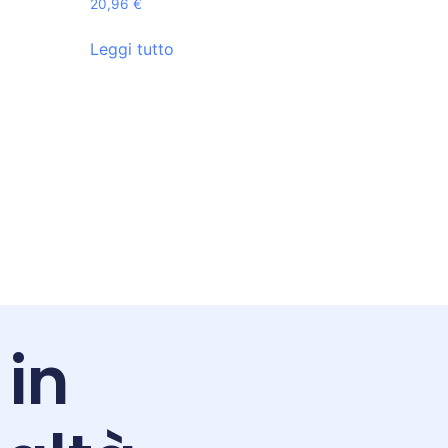
20,96
€
Leggi tutto
 in