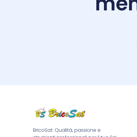
men
BricoSat: Qualità, passione e