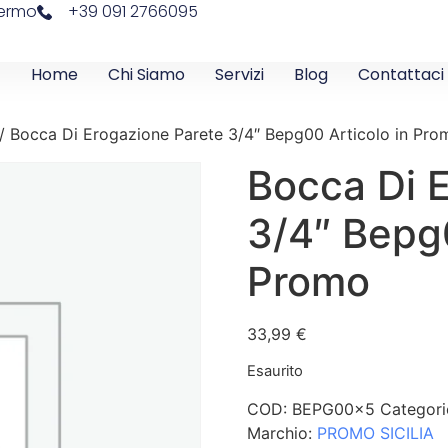
lermo
+39 091 2766095
Home
Chi Siamo
Servizi
Blog
Contattaci
/ Bocca Di Erogazione Parete 3/4″ Bepg00 Articolo in Pro
Bocca Di 
3/4″ Bepg0
Promo
33,99
€
Esaurito
COD:
BEPG00x5
Categori
Marchio:
PROMO SICILIA