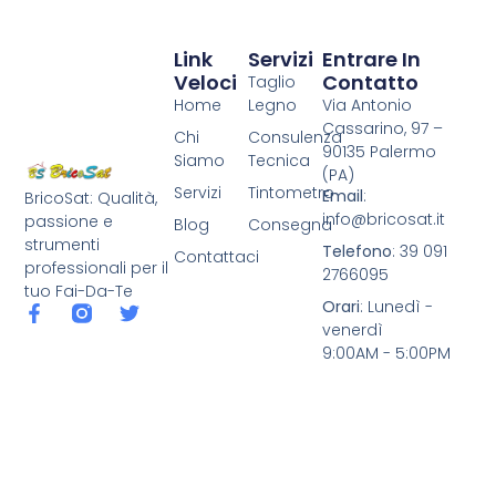
Link
Servizi
Entrare In
Veloci
Contatto
Taglio
Home
Legno
Via Antonio
Cassarino, 97 –
Chi
Consulenza
90135 Palermo
Siamo
Tecnica
(PA)
Servizi
Tintometro
Email
:
BricoSat: Qualità,
info@bricosat.it
passione e
Blog
Consegna
strumenti
Telefono
: 39 091
Contattaci
professionali per il
2766095
tuo Fai-Da-Te
Orari
: Lunedì -
venerdì
9:00AM - 5:00PM