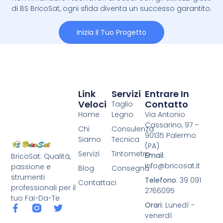
di BS BricoSat, ogni sfida diventa un successo garantito.
Inizia Il Tuo Progetto
Link
Servizi
Entrare In
Veloci
Contatto
Taglio
Home
Legno
Via Antonio
Cassarino, 97 –
Chi
Consulenza
90135 Palermo
Siamo
Tecnica
(PA)
Servizi
Tintometro
Email
:
BricoSat: Qualità,
info@bricosat.it
passione e
Blog
Consegna
strumenti
Telefono
: 39 091
Contattaci
professionali per il
2766095
tuo Fai-Da-Te
Orari
: Lunedì -
venerdì