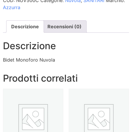
COD:
NUV500C
Categorie:
Nuvola
,
SANITARI
Marchio:
Azzurra
Descrizione
Recensioni (0)
Descrizione
Bidet Monoforo Nuvola
Prodotti correlati