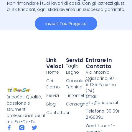
Non rimandare i tuoi lavori di casa. Con gli attrezzi giusti
di BS BricoSat, ogni sfida diventa un successo garantito.
Inizia Il Tuo Progetto
Link
Servizi
Entrare In
Veloci
Contatto
Taglio
Home
Legno
Via Antonio
Cassarino, 97 –
Chi
Consulenza
90135 Palermo
Siamo
Tecnica
(PA)
Servizi
Tintometro
Email
:
BricoSat: Qualità,
info@bricosat.it
passione e
Blog
Consegna
strumenti
Telefono
: 39 091
Contattaci
professionali per il
2766095
tuo Fai-Da-Te
Orari
: Lunedì -