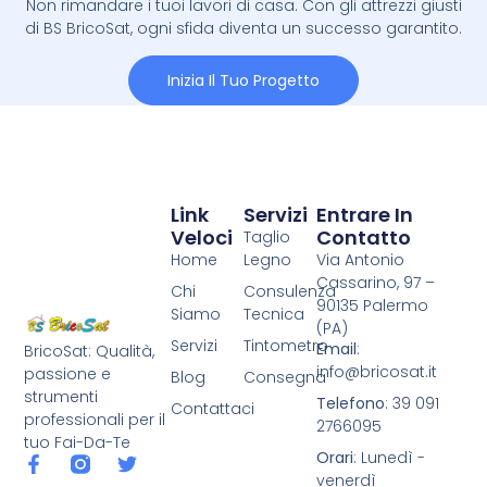
Non rimandare i tuoi lavori di casa. Con gli attrezzi giusti
di BS BricoSat, ogni sfida diventa un successo garantito.
Inizia Il Tuo Progetto
Link
Servizi
Entrare In
Veloci
Contatto
Taglio
Home
Legno
Via Antonio
Cassarino, 97 –
Chi
Consulenza
90135 Palermo
Siamo
Tecnica
(PA)
Servizi
Tintometro
Email
:
BricoSat: Qualità,
info@bricosat.it
passione e
Blog
Consegna
strumenti
Telefono
: 39 091
Contattaci
professionali per il
2766095
tuo Fai-Da-Te
Orari
: Lunedì -
venerdì