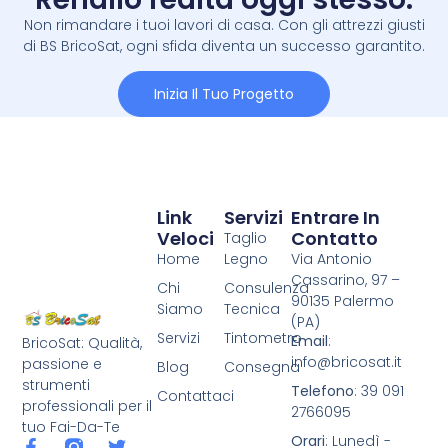
Non rimandare i tuoi lavori di casa. Con gli attrezzi giusti
di BS BricoSat, ogni sfida diventa un successo garantito.
Inizia Il Tuo Progetto
Link
Servizi
Entrare In
Veloci
Contatto
Taglio
Home
Legno
Via Antonio
Cassarino, 97 –
Chi
Consulenza
90135 Palermo
Siamo
Tecnica
(PA)
Servizi
Tintometro
Email
:
BricoSat: Qualità,
info@bricosat.it
passione e
Blog
Consegna
strumenti
Telefono
: 39 091
Contattaci
professionali per il
2766095
tuo Fai-Da-Te
Orari
: Lunedì -