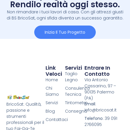
Rendilo realtà oggi stesso.
Non rimandare i tuoi lavori di casa. Con gli attrezzi giusti
di BS BricoSat, ogni sfida diventa un successo garantito.
Inizia Il Tuo Progetto
Link
Servizi
Entrare In
Veloci
Contatto
Taglio
Home
Legno
Via Antonio
Cassarino, 97 –
Chi
Consulenza
90135 Palermo
Siamo
Tecnica
(PA)
Servizi
Tintometro
Email
:
BricoSat: Qualità,
info@bricosat.it
passione e
Blog
Consegna
strumenti
Telefono
: 39 091
Contattaci
professionali per il
2766095
tuo Fai-Da-Te