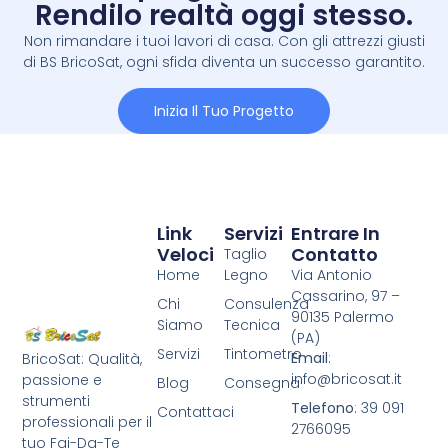
Rendilo realtà oggi stesso.
Non rimandare i tuoi lavori di casa. Con gli attrezzi giusti
di BS BricoSat, ogni sfida diventa un successo garantito.
Inizia Il Tuo Progetto
Link
Servizi
Entrare In
Veloci
Contatto
Taglio
Home
Legno
Via Antonio
Cassarino, 97 –
Chi
Consulenza
90135 Palermo
Siamo
Tecnica
(PA)
Servizi
Tintometro
Email
:
BricoSat: Qualità,
info@bricosat.it
passione e
Blog
Consegna
strumenti
Telefono
: 39 091
Contattaci
professionali per il
2766095
tuo Fai-Da-Te