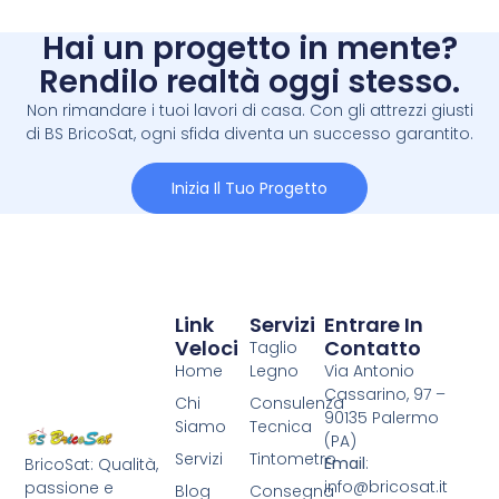
Hai un progetto in mente?
Rendilo realtà oggi stesso.
Non rimandare i tuoi lavori di casa. Con gli attrezzi giusti
di BS BricoSat, ogni sfida diventa un successo garantito.
Inizia Il Tuo Progetto
Link
Servizi
Entrare In
Veloci
Contatto
Taglio
Home
Legno
Via Antonio
Cassarino, 97 –
Chi
Consulenza
90135 Palermo
Siamo
Tecnica
(PA)
Servizi
Tintometro
Email
:
BricoSat: Qualità,
info@bricosat.it
passione e
Blog
Consegna