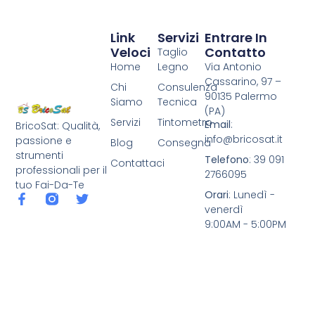
Link
Servizi
Entrare In
Veloci
Contatto
Taglio
Home
Legno
Via Antonio
Cassarino, 97 –
Chi
Consulenza
90135 Palermo
Siamo
Tecnica
(PA)
Servizi
Tintometro
Email
:
BricoSat: Qualità,
info@bricosat.it
passione e
Blog
Consegna
strumenti
Telefono
: 39 091
Contattaci
professionali per il
2766095
tuo Fai-Da-Te
Orari
: Lunedì -
venerdì
9:00AM - 5:00PM