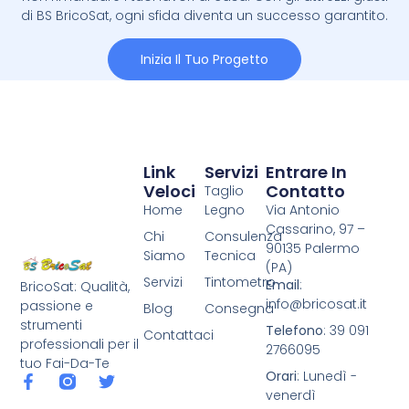
di BS BricoSat, ogni sfida diventa un successo garantito.
Inizia Il Tuo Progetto
Link
Servizi
Entrare In
Veloci
Contatto
Taglio
Home
Legno
Via Antonio
Cassarino, 97 –
Chi
Consulenza
90135 Palermo
Siamo
Tecnica
(PA)
Servizi
Tintometro
Email
:
BricoSat: Qualità,
info@bricosat.it
passione e
Blog
Consegna
strumenti
Telefono
: 39 091
Contattaci
professionali per il
2766095
tuo Fai-Da-Te
Orari
: Lunedì -
venerdì