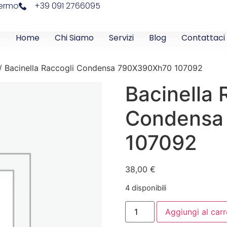
lermo
+39 091 2766095
Home
Chi Siamo
Servizi
Blog
Contattaci
/ Bacinella Raccogli Condensa 790X390Xh70 107092
Bacinella 
Condensa
107092
38,00
€
4 disponibili
Aggiungi al carr