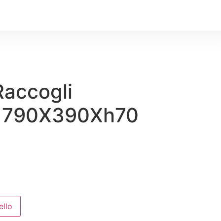
Raccogli
 790X390Xh70
ello