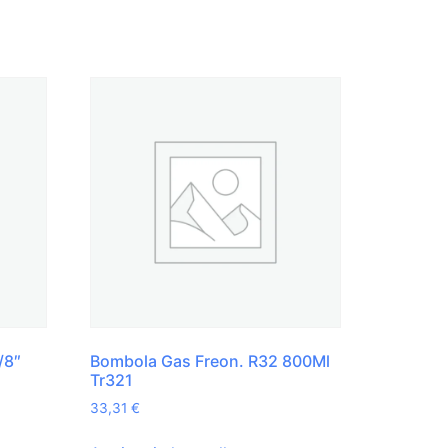
/8″
Bombola Gas Freon. R32 800Ml
Tr321
33,31
€