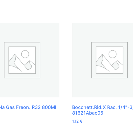
la Gas Freon. R32 800Ml
Bocchett.Rid.X Rac. 1/4″-3
81621Abac05
1,12
€