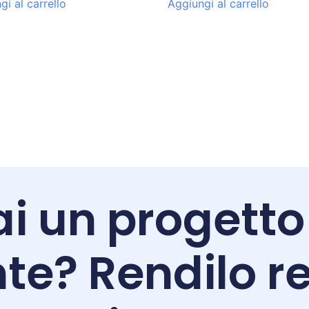
gi al carrello
Aggiungi al carrello
i un progetto
te? Rendilo re