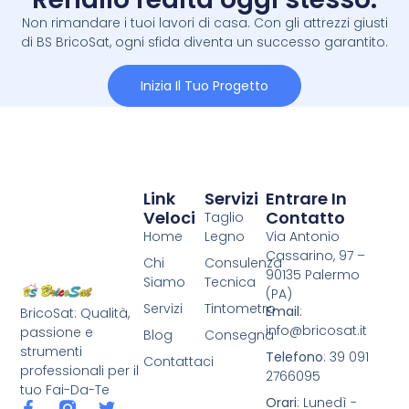
Non rimandare i tuoi lavori di casa. Con gli attrezzi giusti
di BS BricoSat, ogni sfida diventa un successo garantito.
Inizia Il Tuo Progetto
Link
Servizi
Entrare In
Veloci
Contatto
Taglio
Home
Legno
Via Antonio
Cassarino, 97 –
Chi
Consulenza
90135 Palermo
Siamo
Tecnica
(PA)
Servizi
Tintometro
Email
:
BricoSat: Qualità,
info@bricosat.it
passione e
Blog
Consegna
strumenti
Telefono
: 39 091
Contattaci
professionali per il
2766095
tuo Fai-Da-Te
Orari
: Lunedì -