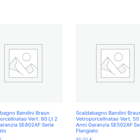
bagno Bandini Braun
Scaldabagno Bandini Brau
orcellnatao Vert. 80 Lt 2
Vetroporcellnatao Vert. 50
aranzia SE802AF Serie
Anni Garanzia SE502AF Se
ato
Flangiato
€
95,00
€