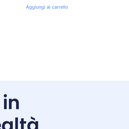
Aggiungi al carrello
 in
altà