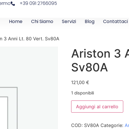
lermo
+39 091 2766095
Home
Chi Siamo
Servizi
Blog
Contattaci
n 3 Anni Lt. 80 Vert. Sv80A
Ariston 3 
Sv80A
121,00
€
1 disponibili
Aggiungi al carrello
COD:
SV80A
Categorie:
A