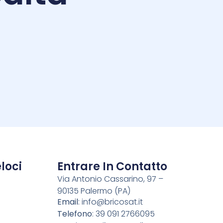
i
loci
Entrare In Contatto
Via Antonio Cassarino, 97 –
90135 Palermo (PA)
o
Email
:
info@bricosat.it
Telefono
: 39 091 2766095