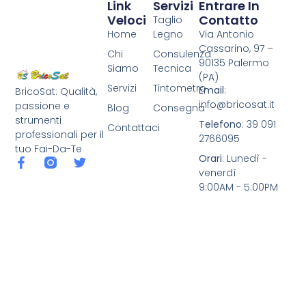
Link
Servizi
Entrare In
Veloci
Contatto
Taglio
Home
Legno
Via Antonio
Cassarino, 97 –
Chi
Consulenza
90135 Palermo
Siamo
Tecnica
(PA)
Servizi
Tintometro
Email
:
BricoSat: Qualità,
info@bricosat.it
passione e
Blog
Consegna
strumenti
Telefono
: 39 091
Contattaci
professionali per il
2766095
tuo Fai-Da-Te
Orari
: Lunedì -
venerdì
9:00AM - 5:00PM