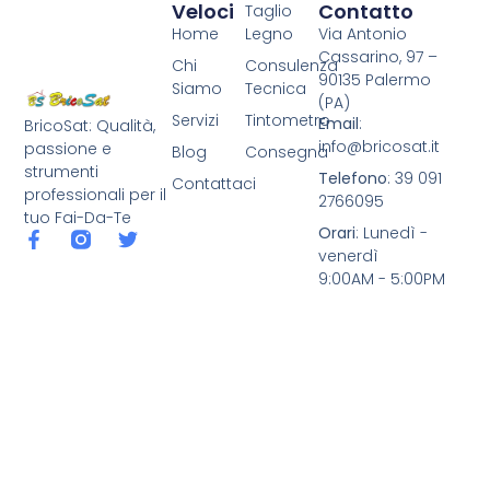
Veloci
Contatto
Taglio
Home
Legno
Via Antonio
Cassarino, 97 –
Chi
Consulenza
90135 Palermo
Siamo
Tecnica
(PA)
Servizi
Tintometro
Email
:
BricoSat: Qualità,
info@bricosat.it
passione e
Blog
Consegna
strumenti
Telefono
: 39 091
Contattaci
professionali per il
2766095
tuo Fai-Da-Te
Orari
: Lunedì -
venerdì
9:00AM - 5:00PM