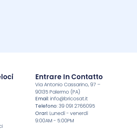
i
loci
Entrare In Contatto
Via Antonio Cassarino, 97 –
90135 Palermo (PA)
o
Email
:
info@bricosat.it
Telefono
: 39 091 2766095
Orari
: Lunedì - venerdì
9:00AM - 5:00PM
ci