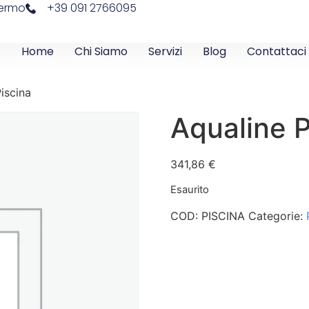
lermo
+39 091 2766095
Home
Chi Siamo
Servizi
Blog
Contattaci
iscina
Aqualine P
341,86
€
Esaurito
COD:
PISCINA
Categorie: