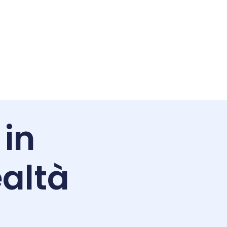
 in
altà