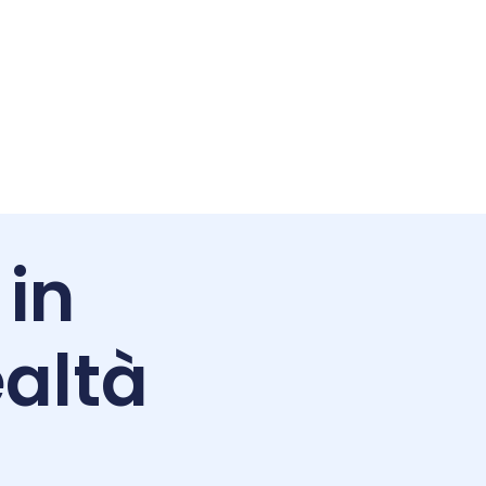
 in
altà