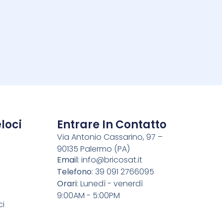
i
loci
Entrare In Contatto
Via Antonio Cassarino, 97 –
90135 Palermo (PA)
o
Email
:
info@bricosat.it
Telefono
: 39 091 2766095
Orari
: Lunedì - venerdì
9:00AM - 5:00PM
ci