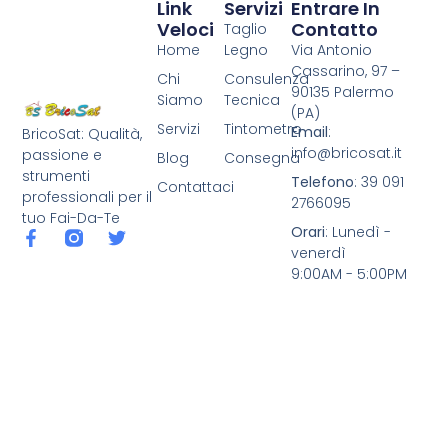
Link
Servizi
Entrare In
Veloci
Contatto
Taglio
Home
Legno
Via Antonio
Cassarino, 97 –
Chi
Consulenza
90135 Palermo
Siamo
Tecnica
(PA)
Servizi
Tintometro
Email
:
BricoSat: Qualità,
info@bricosat.it
passione e
Blog
Consegna
strumenti
Telefono
: 39 091
Contattaci
professionali per il
2766095
tuo Fai-Da-Te
Orari
: Lunedì -
venerdì
9:00AM - 5:00PM