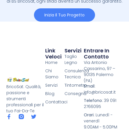
di BS BricoSat, ogni sfida diventa un successo garantito.
Inizia Il Tuo Progetto
Link
Servizi
Entrare In
Veloci
Contatto
Taglio
Home
Legno
Via Antonio
Cassarino, 97 –
Chi
Consulenza
90135 Palermo
Siamo
Tecnica
(PA)
Servizi
Tintometro
Email
:
BricoSat: Qualità,
info@bricosat.it
passione e
Blog
Consegna
strumenti
Telefono
: 39 091
Contattaci
professionali per il
2766095
tuo Fai-Da-Te
Orari
: Lunedì -
venerdì
9:00AM - 5:00PM