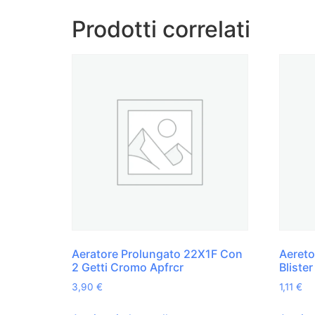
Prodotti correlati
Aeratore Prolungato 22X1F Con
Aereto
2 Getti Cromo Apfrcr
Bliste
3,90
€
1,11
€