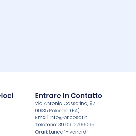
i
loci
Entrare In Contatto
Via Antonio Cassarino, 97 –
90135 Palermo (PA)
o
Email
:
info@bricosat.it
Telefono
: 39 091 2766095
Orari
: Lunedì - venerdì