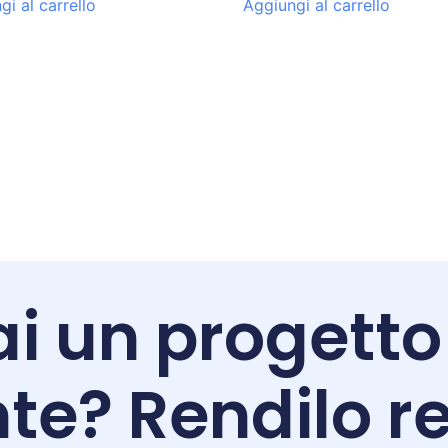
gi al carrello
Aggiungi al carrello
i un progetto
te? Rendilo re