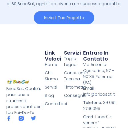
di BS BricoSat, ogni sfida diventa un successo garantito.
Inizia Il Tuo Progetto
Link
Servizi
Entrare In
Veloci
Contatto
Taglio
Home
Legno
Via Antonio
Cassarino, 97 –
Chi
Consulenza
90135 Palermo
Siamo
Tecnica
(PA)
Servizi
Tintometro
Email
:
BricoSat: Qualità,
info@bricosat.it
passione e
Blog
Consegna
strumenti
Telefono
: 39 091
Contattaci
professionali per il
2766095
tuo Fai-Da-Te
Orari
: Lunedì -
venerdì